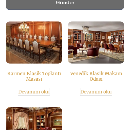
Gönder
Karmen Klasik Toplantı
Venedik Klasik Makam
Masası
Odası
Devamını oku
Devamını oku