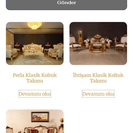
Gönder
Perla Klasik Koltuk
İhtişam Klasik Koltuk
Takımı
Takımı
Devamını oku
Devamını oku