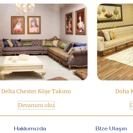
Delta Chester Köşe Takımı
Doha K
Devamını oku
Hakkımızda
Bize Ulaşın