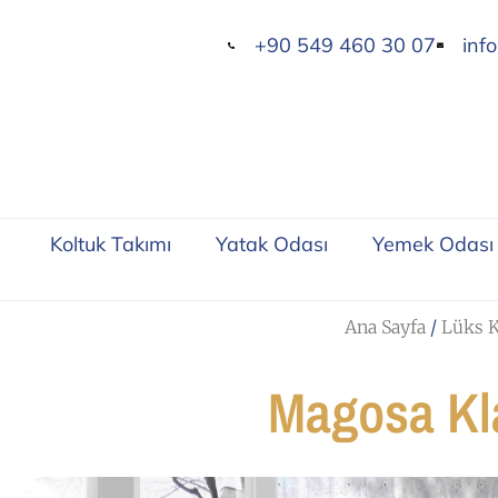
+90 549 460 30 07
inf
Koltuk Takımı
Yatak Odası
Yemek Odası
Ana Sayfa
/
Lüks K
Magosa Kla