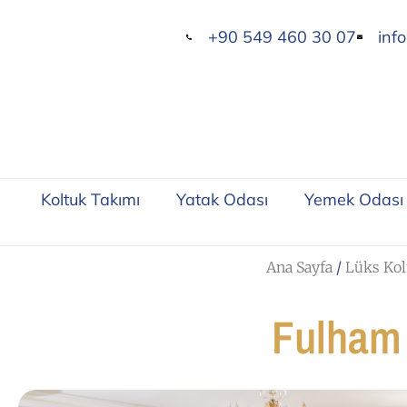
+90 549 460 30 07
inf
Koltuk Takımı
Yatak Odası
Yemek Odası
Ana Sayfa
/
Lüks Kol
Fulham 