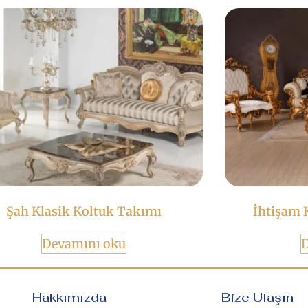
Şah Klasik Koltuk Takımı
İhtişam 
Devamını oku
Hakkımızda
Bize Ulaşın