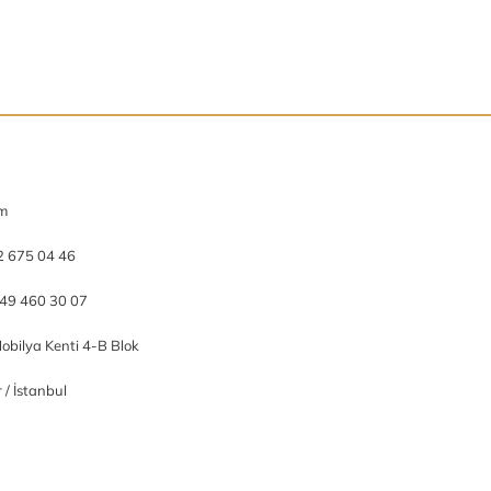
om
2 675 04 46
49 460 30 07
obilya Kenti 4-B Blok
/ İstanbul