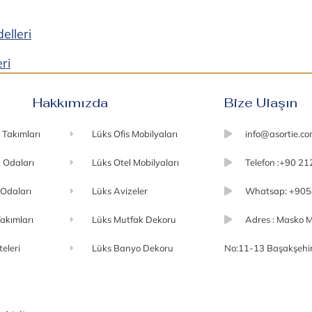
ri
Hakkımızda
Bize Ulaşın
 Takımları
Lüks Ofis Mobilyaları
info@asortie.c
 Odaları
Lüks Otel Mobilyaları
Telefon :+90 21
 Odaları
Lüks Avizeler
Whatsap: +905
akımları
Lüks Mutfak Dekoru
Adres : Masko M
teleri
Lüks Banyo Dekoru
No:11-13 Başakşehir 