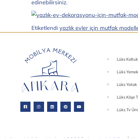
edinebilirsiniz.
Etiketlendi
yazlık evler için mutfak modelle
Lüks Koltuk
Lüks Yemek
Lüks Yatak
Lüks Köşe T
Lüks Tv Üni