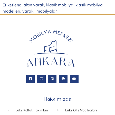
Etiketlendi
altın varak
,
klasik mobilya
,
klasik mobilya
modelleri
,
varaklı mobilyalar
Hakkımızda
Lüks Koltuk Takımları
Lüks Ofis Mobilyaları