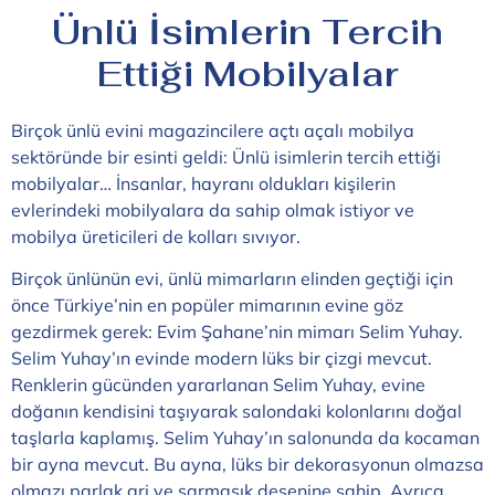
Ünlü İsimlerin Tercih
Ettiği Mobilyalar
Birçok ünlü evini magazincilere açtı açalı mobilya
sektöründe bir esinti geldi: Ünlü isimlerin tercih ettiği
mobilyalar… İnsanlar, hayranı oldukları kişilerin
evlerindeki mobilyalara da sahip olmak istiyor ve
mobilya üreticileri de kolları sıvıyor.
Birçok ünlünün evi, ünlü mimarların elinden geçtiği için
önce Türkiye’nin en popüler mimarının evine göz
gezdirmek gerek: Evim Şahane’nin mimarı Selim Yuhay.
Selim Yuhay’ın evinde modern lüks bir çizgi mevcut.
Renklerin gücünden yararlanan Selim Yuhay, evine
doğanın kendisini taşıyarak salondaki kolonlarını doğal
taşlarla kaplamış. Selim Yuhay’ın salonunda da kocaman
bir ayna mevcut. Bu ayna, lüks bir dekorasyonun olmazsa
olmazı parlak gri ve sarmaşık desenine sahip. Ayrıca