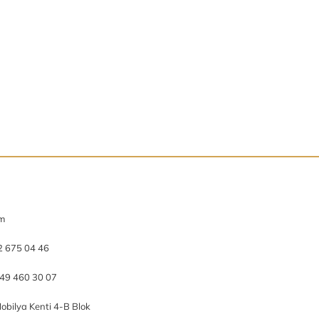
om
2 675 04 46
49 460 30 07
obilya Kenti 4-B Blok