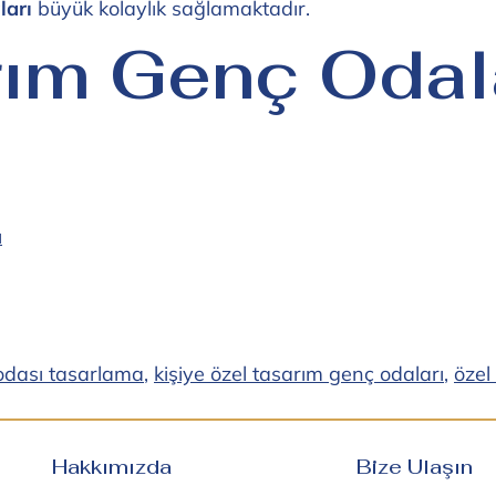
ları
büyük kolaylık sağlamaktadır.
rım Genç Odal
odası tasarlama
,
kişiye özel tasarım genç odaları
,
özel
Hakkımızda
Bize Ulaşın