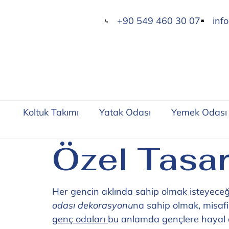
+90 549 460 30 07
inf
Koltuk Takımı
Yatak Odası
Yemek Odası
Özel Tasar
Her gencin aklında sahip olmak isteyeceğ
odası dekorasyonu
na sahip olmak, misafi
genç odaları
bu anlamda gençlere hayal 