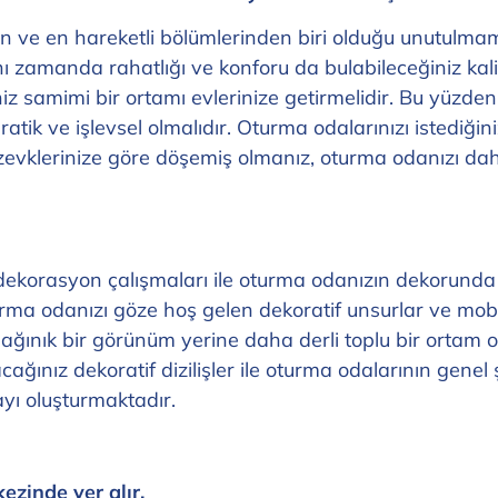
an ve en hareketli bölümlerinden biri olduğu unutulmam
ynı zamanda rahatlığı ve konforu da bulabileceğiniz ka
eğiniz samimi bir ortamı evlerinize getirmelidir. Bu y
k ve işlevsel olmalıdır. Oturma odalarınızı istediğin
vklerinize göre döşemiş olmanız, oturma odanızı daha
dekorasyon çalışmaları ile oturma odanızın dekorunda s
Oturma odanızı göze hoş gelen dekoratif unsurlar ve mob
ağınık bir görünüm yerine daha derli toplu bir ortam o
ğınız dekoratif dizilişler ile oturma odalarının genel şe
ayı oluşturmaktadır.
ezinde yer alır.