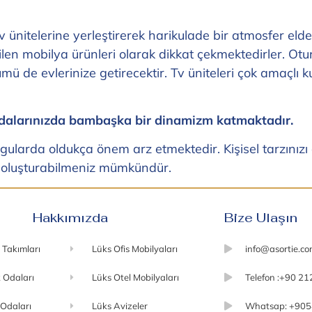
Tv ünitelerine yerleştirerek harikulade bir atmosfer el
len mobilya ürünleri olarak dikkat çekmektedirler. Otu
de evlerinize getirecektir. Tv üniteleri çok amaçlı kull
 odalarınızda bambaşka bir dinamizm katmaktadır.
ularda oldukça önem arz etmektedir. Kişisel tarzınız
er oluşturabilmeniz mümkündür.
Hakkımızda
Bize Ulaşın
 Takımları
Lüks Ofis Mobilyaları
info@asortie.c
 Odaları
Lüks Otel Mobilyaları
Telefon :+90 21
 Odaları
Lüks Avizeler
Whatsap: +905