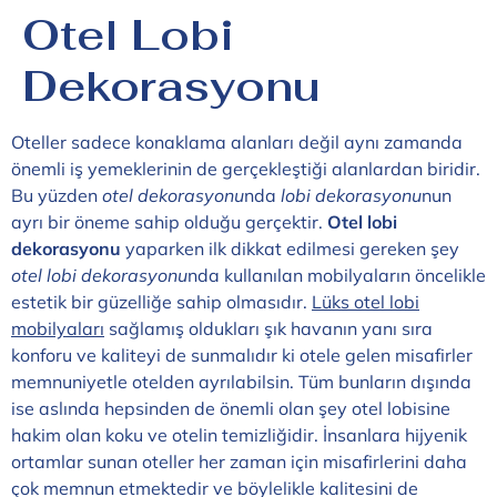
Otel Lobi
Dekorasyonu
Oteller sadece konaklama alanları değil aynı zamanda
önemli iş yemeklerinin de gerçekleştiği alanlardan biridir.
Bu yüzden
otel dekorasyonu
nda
lobi dekorasyonu
nun
ayrı bir öneme sahip olduğu gerçektir.
Otel lobi
dekorasyonu
yaparken ilk dikkat edilmesi gereken şey
otel lobi dekorasyonu
nda kullanılan mobilyaların öncelikle
estetik bir güzelliğe sahip olmasıdır.
Lüks otel lobi
mobilyaları
sağlamış oldukları şık havanın yanı sıra
konforu ve kaliteyi de sunmalıdır ki otele gelen misafirler
memnuniyetle otelden ayrılabilsin. Tüm bunların dışında
ise aslında hepsinden de önemli olan şey otel lobisine
hakim olan koku ve otelin temizliğidir. İnsanlara hijyenik
ortamlar sunan oteller her zaman için misafirlerini daha
çok memnun etmektedir ve böylelikle kalitesini de