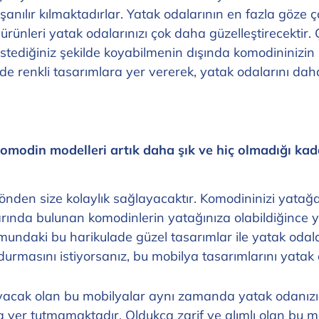
yaşanılır kılmaktadırlar. Yatak odalarının en fazla göze
ünleri yatak odalarınızı çok daha güzelleştirecektir. Ç
istediğiniz şekilde koyabilmenin dışında komodininizin ü
nde renkli tasarımlara yer vererek, yatak odalarını dah
komodin modelleri artık daha şık ve hiç olmadığı ka
nden size kolaylık sağlayacaktır. Komodininizi yatağ
arında bulunan komodinlerin yatağınıza olabildiğince y
umundaki bu harikulade güzel tasarımlar ile yatak od
 durmasını istiyorsanız, bu mobilya tasarımlarını yatak
acak olan bu mobilyalar aynı zamanda yatak odanızı 
 yer tutmamaktadır. Oldukça zarif ve alımlı olan bu m