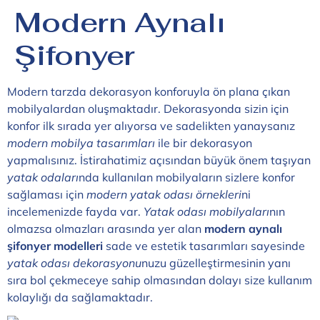
Modern Aynalı
Şifonyer
Modern tarzda dekorasyon konforuyla ön plana çıkan
mobilyalardan oluşmaktadır. Dekorasyonda sizin için
konfor ilk sırada yer alıyorsa ve sadelikten yanaysanız
modern mobilya tasarımları
ile bir dekorasyon
yapmalısınız. İstirahatimiz açısından büyük önem taşıyan
yatak odaları
nda kullanılan mobilyaların sizlere konfor
sağlaması için
modern yatak odası örnekleri
ni
incelemenizde fayda var.
Yatak odası mobilyaları
nın
olmazsa olmazları arasında yer alan
modern aynalı
şifonyer modelleri
sade ve estetik tasarımları sayesinde
yatak odası dekorasyonu
nuzu güzelleştirmesinin yanı
sıra bol çekmeceye sahip olmasından dolayı size kullanım
kolaylığı da sağlamaktadır.