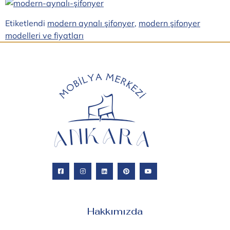
Etiketlendi
modern aynalı şifonyer
,
modern şifonyer
modelleri ve fiyatları
Hakkımızda