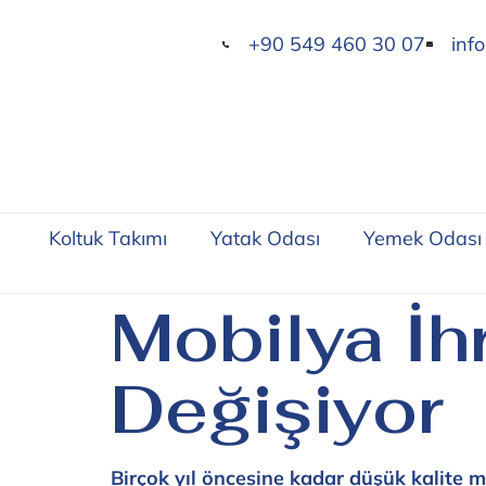
+90 549 460 30 07
inf
Koltuk Takımı
Yatak Odası
Yemek Odası
Mobilya İh
Değişiyor
Birçok yıl öncesine kadar düşük kalite 