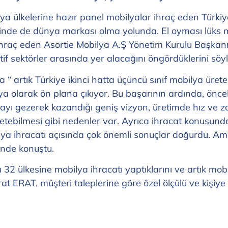
ya ülkelerine hazır panel mobilyalar ihraç eden Türkiye
minde de dünya markası olma yolunda. El oyması lüks 
 ihraç eden Asortie Mobilya A.Ş Yönetim Kurulu Başkan
tif sektörler arasında yer alacağını öngördüklerini söyl
 artık Türkiye ikinci hatta üçüncü sınıf mobilya üreten 
a olarak ön plana çıkıyor. Bu başarının ardında, öncel
ünyayı gezerek kazandığı geniş vizyon, üretimde hız 
bilmesi gibi nedenler var. Ayrıca ihracat konusunda 
bilya ihracatı açısında çok önemli sonuçlar doğurdu. 
inde konuştu.
 32 ülkesine mobilya ihracatı yaptıklarını ve artık mob
t ERAT, müşteri taleplerine göre özel ölçülü ve kişiye öz