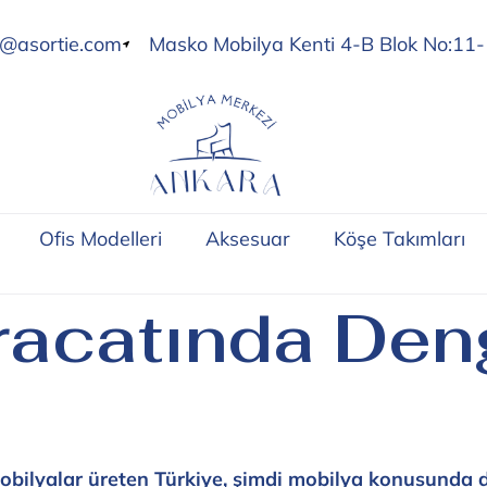
o@asortie.com
Masko Mobilya Kenti 4-B Blok No:11-
Ofis Modelleri
Aksesuar
Köşe Takımları
racatında Den
mobilyalar üreten Türkiye, şimdi mobilya konusunda d