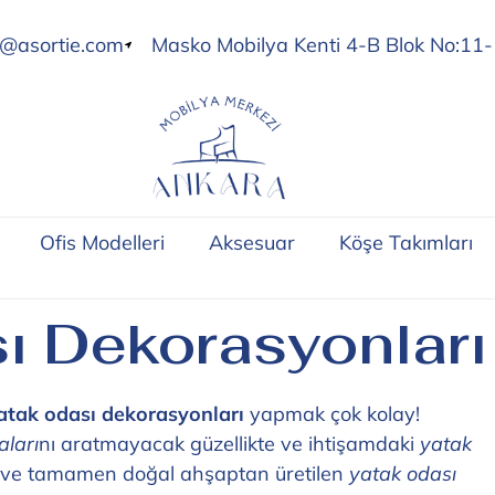
o@asortie.com
Masko Mobilya Kenti 4-B Blok No:11-
Ofis Modelleri
Aksesuar
Köşe Takımları
ı Dekorasyonları
atak odası dekorasyonları
yapmak çok kolay!
aları
nı aratmayacak güzellikte ve ihtişamdaki
yatak
liği ve tamamen doğal ahşaptan üretilen
yatak odası