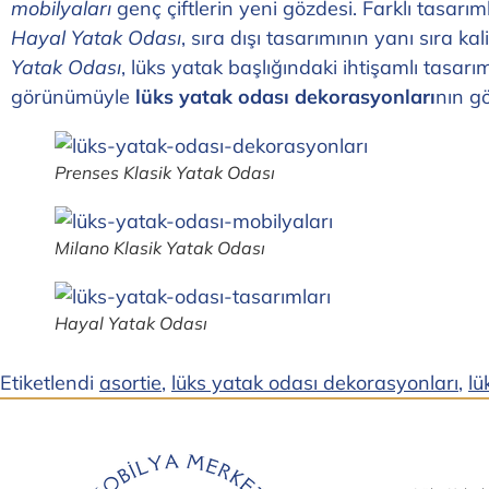
mobilyaları
genç çiftlerin yeni gözdesi. Farklı tasarım
Hayal Yatak Odası
, sıra dışı tasarımının yanı sıra k
Yatak Odası
, lüks yatak başlığındaki ihtişamlı tasarı
görünümüyle
lüks yatak odası dekorasyonları
nın g
Prenses Klasik Yatak Odası
Milano Klasik Yatak Odası
Hayal Yatak Odası
Etiketlendi
asortie
,
lüks yatak odası dekorasyonları
,
lü