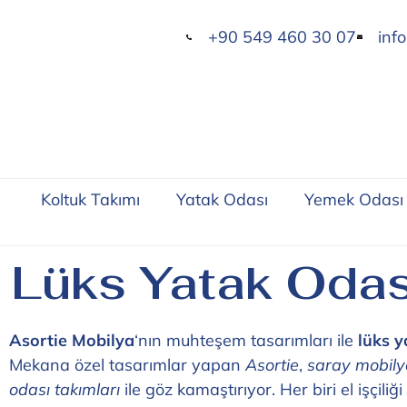
+90 549 460 30 07
inf
Koltuk Takımı
Yatak Odası
Yemek Odası
Lüks Yatak Odas
Asortie Mobilya
‘nın muhteşem tasarımları ile
lüks y
Mekana özel tasarımlar yapan
Asortie
,
saray mobily
odası takımları
ile göz kamaştırıyor. Her biri el işçi