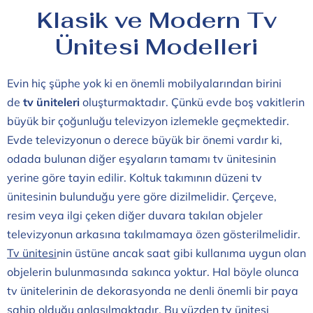
Klasik ve Modern Tv
Ünitesi Modelleri
Evin hiç şüphe yok ki en önemli mobilyalarından birini
de
tv üniteleri
oluşturmaktadır. Çünkü evde boş vakitlerin
büyük bir çoğunluğu televizyon izlemekle geçmektedir.
Evde televizyonun o derece büyük bir önemi vardır ki,
odada bulunan diğer eşyaların tamamı tv ünitesinin
yerine göre tayin edilir. Koltuk takımının düzeni tv
ünitesinin bulunduğu yere göre dizilmelidir. Çerçeve,
resim veya ilgi çeken diğer duvara takılan objeler
televizyonun arkasına takılmamaya özen gösterilmelidir.
Tv ünitesi
nin üstüne ancak saat gibi kullanıma uygun olan
objelerin bulunmasında sakınca yoktur. Hal böyle olunca
tv ünitelerinin de dekorasyonda ne denli önemli bir paya
sahip olduğu anlaşılmaktadır. Bu yüzden
tv ünitesi