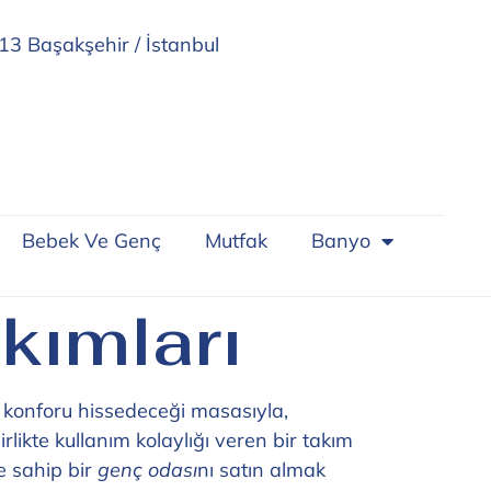
13 Başakşehir / İstanbul
Bebek Ve Genç
Mutfak
Banyo
kımları
en konforu hissedeceği masasıyla,
likte kullanım kolaylığı veren bir takım
re sahip bir
genç odası
nı satın almak