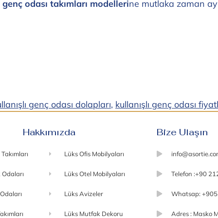
ı genç odası takımları modelleri
ne mutlaka zaman ayır
llanışlı genç odası dolapları
,
kullanışlı genç odası fiyat
Hakkımızda
Bize Ulaşın
 Takımları
Lüks Ofis Mobilyaları
info@asortie.c
 Odaları
Lüks Otel Mobilyaları
Telefon :+90 21
 Odaları
Lüks Avizeler
Whatsap: +905
akımları
Lüks Mutfak Dekoru
Adres : Masko M