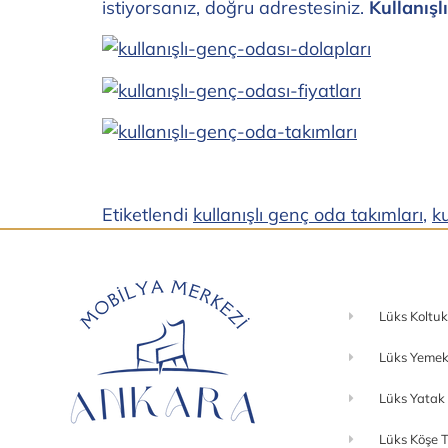
istiyorsanız, doğru adrestesiniz.
Kullanışl
Etiketlendi
kullanışlı genç oda takımları
,
ku
Lüks Koltuk
Lüks Yemek
Lüks Yatak
Lüks Köşe T