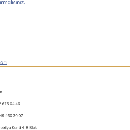
malısınız.
ları
om
2 675 04 46
49 460 30 07
obilya Kenti 4-B Blok