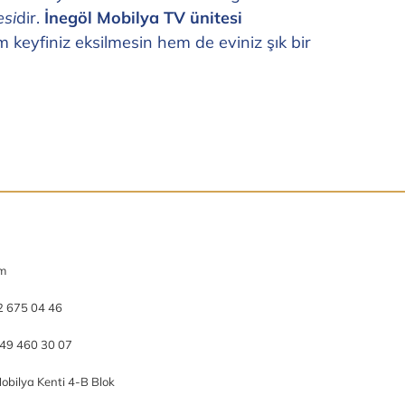
esi
dir.
İnegöl Mobilya TV ünitesi
hem keyfiniz eksilmesin hem de eviniz şık bir
om
2 675 04 46
49 460 30 07
obilya Kenti 4-B Blok