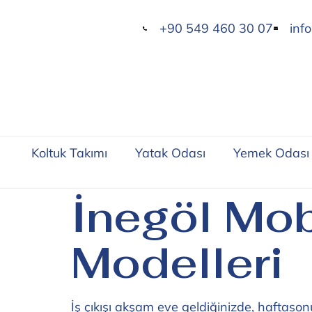
+90 549 460 30 07
inf
Koltuk Takımı
Yatak Odası
Yemek Odası
İnegöl Mob
Modelleri
İş çıkışı akşam eve geldiğinizde, haftason