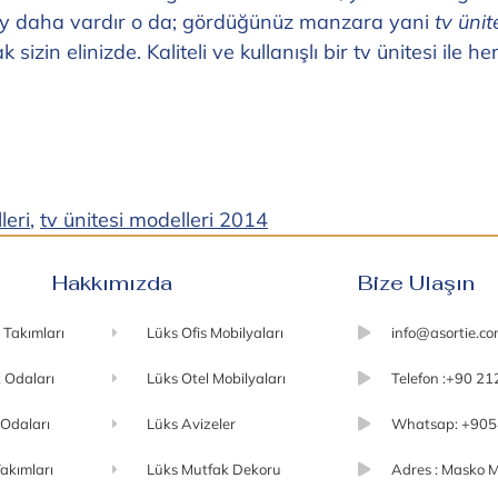
şey daha vardır o da; gördüğünüz manzara yani
tv ünit
izin elinizde. Kaliteli ve kullanışlı bir tv ünitesi ile 
leri
,
tv ünitesi modelleri 2014
Hakkımızda
Bize Ulaşın
 Takımları
Lüks Ofis Mobilyaları
info@asortie.c
 Odaları
Lüks Otel Mobilyaları
Telefon :+90 21
 Odaları
Lüks Avizeler
Whatsap: +905
akımları
Lüks Mutfak Dekoru
Adres : Masko M