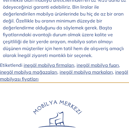
vermekte olan mobilya üreticilerinden en az %10 daha az
ödeyeceğinizi garanti edebiliriz. Bin liralar ile
değerlendirilen mobilya ürünlerinde bu hiç de az bir oran
değil. Özellikle bu oranın minimum düzeyde bir
değerlendirme olduğunu da söylemek gerek. Başta
fiyatlarındaki avantajlı durum olmak üzere kalite ve
çeşitliliği de bir yerde arayan, mobilya satın almayı
düşünen müşteriler için hem tatil hem de alışveriş amaçlı
olarak İnegöl ziyareti mantıklı bir seçenek.
Etiketlendi
inegöl mobilya firmaları
,
inegöl mobilya fuarı
,
inegöl mobilya mağazaları
,
inegöl mobilya markaları
,
inegöl
mobilyası fiyatları