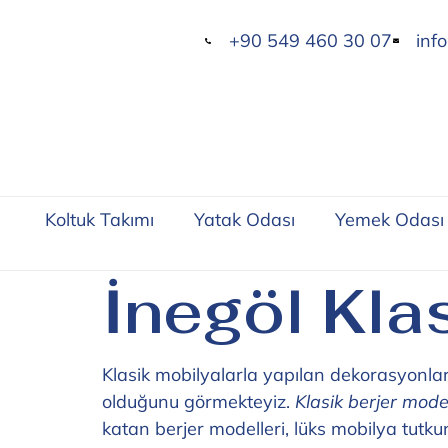
+90 549 460 30 07
inf
Koltuk Takımı
Yatak Odası
Yemek Odası
İnegöl Klas
Klasik mobilyalarla yapılan dekorasyonlara
olduğunu görmekteyiz.
Klasik berjer model
katan berjer modelleri, lüks mobilya tutkun