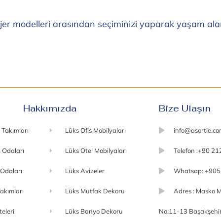
jer modelleri arasından seçiminizi yaparak yaşam alanı
Hakkımızda
Bize Ulaşın
 Takımları
Lüks Ofis Mobilyaları
info@asortie.c
 Odaları
Lüks Otel Mobilyaları
Telefon :+90 21
 Odaları
Lüks Avizeler
Whatsap: +905
akımları
Lüks Mutfak Dekoru
Adres : Masko M
teleri
Lüks Banyo Dekoru
No:11-13 Başakşehir 