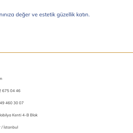
nıza değer ve estetik güzellik katın.
om
2 675 04 46
49 460 30 07
obilya Kenti 4-B Blok
/ İstanbul