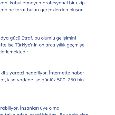
 ünvanı kabul etmeyen profesyonel bir ekip
kendine taraf bulan gerçeklerden oluşan
ya gücü Etraf, bu olumlu gelişimini
efte ise Türkiye’nin onlarca yıllık geçmişe
deflemektedir.
kil ziyaretçi hedefliyor. İnternette haber
Etraf, kısa vadede ise günlük 500-750 bin
rabiliyor. İnsanları üye olma
a takip edebileceği bir özelliğe sahip olan