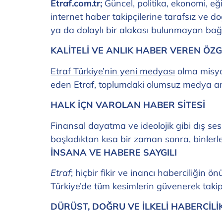
Etraf.com.tr;
Güncel, politika, ekonomi, eğ
internet haber takipçilerine tarafsız ve do
ya da dolaylı bir alakası bulunmayan bağı
KALİTELİ VE ANLIK HABER VEREN Ö
Etraf Türkiye’nin yeni medyası
olma misyon
eden Etraf, toplumdaki olumsuz medya anla
HALK İÇN VAROLAN HABER SİTESİ
Finansal dayatma ve ideolojik gibi dış se
başladıktan kısa bir zaman sonra, binlerle 
İNSANA VE HABERE SAYGILI
Etraf
; hiçbir fikir ve inancı haberciliğin
Türkiye’de tüm kesimlerin güvenerek takip 
DÜRÜST, DOĞRU VE İLKELİ HABERCİLİ