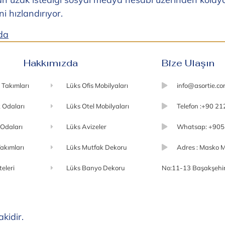
i hızlandırıyor.
nda
Hakkımızda
Bize Ulaşın
 Takımları
Lüks Ofis Mobilyaları
info@asortie.c
 Odaları
Lüks Otel Mobilyaları
Telefon :+90 21
 Odaları
Lüks Avizeler
Whatsap: +905
akımları
Lüks Mutfak Dekoru
Adres : Masko M
teleri
Lüks Banyo Dekoru
No:11-13 Başakşehir 
akidir.