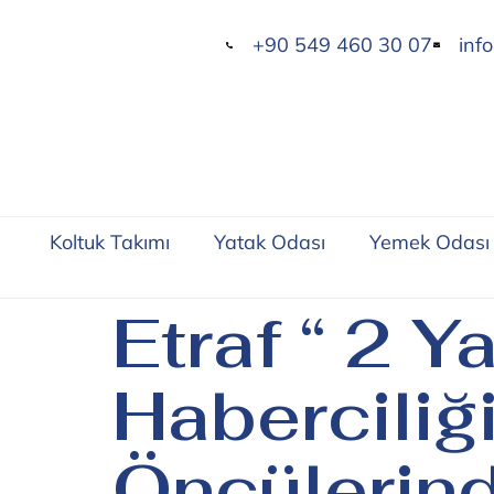
+90 549 460 30 07
inf
Koltuk Takımı
Yatak Odası
Yemek Odası
Etraf “ 2 Y
Haberciliğ
Öncülerin