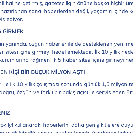
stili haline getirmiş, gazeteciliğin önüne başka hiçbir
a hazırlanan sanal haberlerden değil, yaşamın içinde 
vis ediyor.
Ş GİRMEK
n yanında, özgün haberler ile de desteklenen yeni med
ber sitesi içine girmeyi hedeflemektedir. İlk 10 yıllık hed
kurumlarına rağmen ilk 5 haber sitesi içine girmeyi he
EN KİŞİ BİR BUÇUK MİLYON AŞTI
 ile ilk 10 yıllık çalışması sonunda günlük 1,5 milyon te
 doğru, özgün ve farklı bir bakış açısı ile servis eden 
ENİZ
ok iyi kullanarak, haberlerini daha geniş kitlelere duyu
dan uzak istediği sosyal medya hesabı üzerinden kolayc