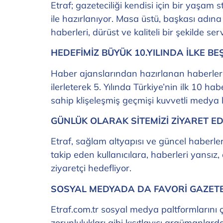
Etraf; gazeteciliği kendisi için bir yaşam 
ile hazırlanıyor. Masa üstü, başkası adın
haberleri, dürüst ve kaliteli bir şekilde ser
HEDEFİMİZ BÜYÜK 10.YILINDA İLKE BE
Haber ajanslarından hazırlanan haberleri
ilerleterek 5. Yılında Türkiye’nin ilk 10 ha
sahip klişeleşmiş geçmişi kuvvetli medya 
GÜNLÜK OLARAK SİTEMİZİ ZİYARET ED
Etraf, sağlam altyapısı ve güncel haberleri
takip eden kullanıcılara, haberleri yansız,
ziyaretçi hedefliyor.
SOSYAL MEDYADA DA FAVORİ GAZET
Etraf.com.tr sosyal medya paltformlarını ç
zorunlulukları gibi kısıtlayıcı argümanlar