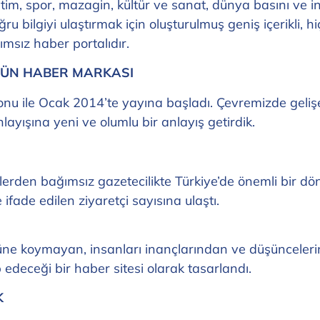
itim, spor, mazagin, kültür ve sanat, dünya basını ve i
ğru bilgiyi ulaştırmak için oluşturulmuş geniş içerikli,
msız haber portalıdır.
ZGÜN HABER MARKASI
u ile Ocak 2014’te yayına başladı. Çevremizde gelişen o
yışına yeni ve olumlu bir anlayış getirdik.
slerden bağımsız gazetecilikte Türkiye’de önemli bir d
ifade edilen ziyaretçi sayısına ulaştı.
 önüne koymayan, insanları inançlarından ve düşünceler
edeceği bir haber sitesi olarak tasarlandı.
K