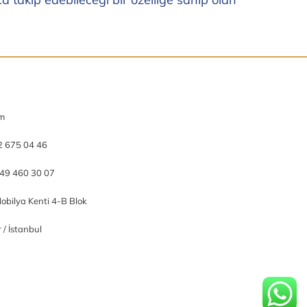
om
2 675 04 46
49 460 30 07
obilya Kenti 4-B Blok
/ İstanbul