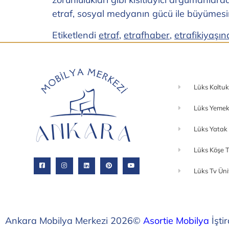
etraf, sosyal medyanın gücü ile büyümesin
Etiketlendi
etraf
,
etrafhaber
,
etrafikiyaşı
Lüks Koltuk
Lüks Yemek
Lüks Yatak
Lüks Köşe T
Lüks Tv Üni
Ankara Mobilya Merkezi 2026©
Asortie Mobilya
İştir