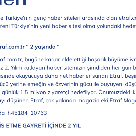
Türkiye’nin genç haber siteleri arasında olan etraf.com.
Yeni Türkiye’nin yeni haber sitesi olma yolundaki hedef
raf.com.tr “ 2 yaşında “
.com.tr, bugüne kadar elde ettiği başarılı büyüme ivmes
 2. Yılını kutlayan haber sitemizin şimdiden her gün bi
nde okuyucuya daha net haberler sunan Etraf, beşinci y
gücü yerine emeğin ve özverinin gücü ile büyüyen, düş
günlük 1,5 milyon ziyaretçi hedefliyor. Önümüzdeki iki y
ayı düşünen Etraf, çok yakında magazin eki Etraf Mag
S ETME GAYRETİ İÇİNDE 2 YIL