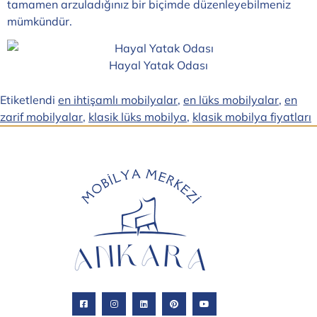
tamamen arzuladığınız bir biçimde düzenleyebilmeniz
mümkündür.
Hayal Yatak Odası
Etiketlendi
en ihtişamlı mobilyalar
,
en lüks mobilyalar
,
en
zarif mobilyalar
,
klasik lüks mobilya
,
klasik mobilya fiyatları