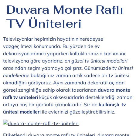
Duvara Monte Raflı
TV Üniteleri
Televizyonlar hepimizin hayatının neredeyse
vazgeçilmezi konumunda. Bu yüzden de ev
dekorasyonlarımızı yaparken koltuklarımızın konumunu
televizyona göre ayarlarız,
en güzel tv ünitesi modelleri
arasından seçim yapmaya çalışırız. Günümüzde
tv ünitesi
modelleri
ne baktığımız zaman artık sadece bir tv ünitesi
olmadığını görüyoruz. Aynı zamanda dekoratif açıdan
görsel zenginliğe sahip olarak tasarlanan
duvara monte
raflı tv üniteleri
küçük aksesuarlarla desteklendiği zaman
ortaya hoş bir görüntü çıkmaktadır. Siz de
kullanışlı tv
ünitesi modelleri
ile evlerinizi güzelleştirebilirsiniz.
Etiketlendi
duvara monte raflı tv üniteleri
,
duvara monte