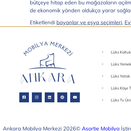
bütçeye hitap eden bu mağazaların açılm
de ekonomik yönden oldukça yarar sağla
Etiketlendi
bayanlar ve eşya seçimleri
,
Ev
Lüks Koltuk
Lüks Yemek
Lüks Yatak
Lüks Köşe T
Lüks Tv Üni
Ankara Mobilya Merkezi 2026©
Asortie Mobilya
İştir