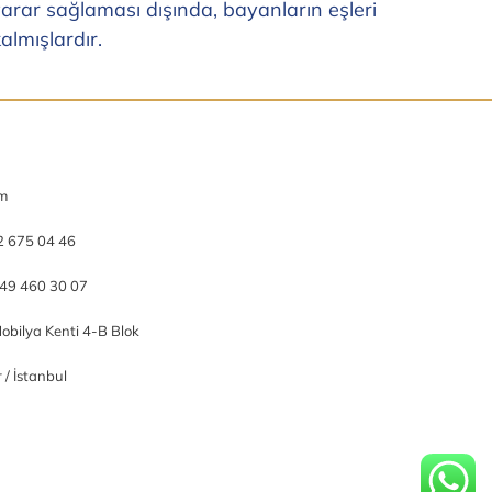
rar sağlaması dışında, bayanların eşleri
lmışlardır.
om
2 675 04 46
49 460 30 07
obilya Kenti 4-B Blok
/ İstanbul