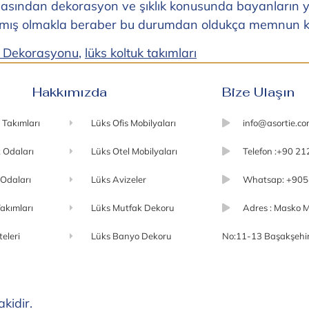
asından dekorasyon ve şıklık konusunda bayanların ya
mış olmakla beraber bu durumdan oldukça memnun ka
 Dekorasyonu
,
lüks koltuk takımları
Hakkımızda
Bize Ulaşın
 Takımları
Lüks Ofis Mobilyaları
info@asortie.c
 Odaları
Lüks Otel Mobilyaları
Telefon :+90 21
 Odaları
Lüks Avizeler
Whatsap: +905
akımları
Lüks Mutfak Dekoru
Adres : Masko M
teleri
Lüks Banyo Dekoru
No:11-13 Başakşehir 
akidir.