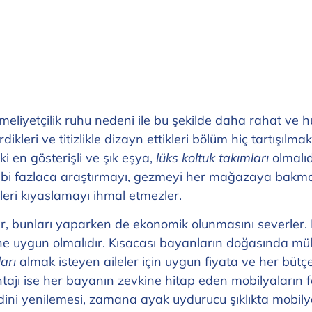
meliyetçilik ruhu nedeni ile bu şekilde daha rahat ve 
kleri ve titizlikle dizayn ettikleri bölüm hiç tartışılma
i en gösterişli ve şık eşya,
lüks koltuk takımları
olmalıd
gibi fazlaca araştırmayı, gezmeyi her mağazaya bakmay
ileri kıyaslamayı ihmal etmezler.
dar, bunları yaparken de ekonomik olunmasını severler.
erine uygun olmalıdır. Kısacası bayanların doğasında m
arı
almak isteyen aileler için uygun fiyata ve her bütç
ntajı ise her bayanın zevkine hitap eden mobilyaların
ini yenilemesi, zamana ayak uydurucu şıklıkta mobilya