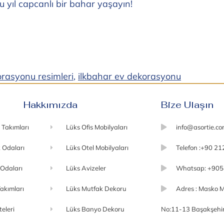
bu yıl capcanlı bir bahar yaşayın!
rasyonu resimleri
,
ilkbahar ev dekorasyonu
Hakkımızda
Bize Ulaşın
 Takımları
Lüks Ofis Mobilyaları
info@asortie.c
 Odaları
Lüks Otel Mobilyaları
Telefon :+90 21
 Odaları
Lüks Avizeler
Whatsap: +905
akımları
Lüks Mutfak Dekoru
Adres : Masko M
teleri
Lüks Banyo Dekoru
No:11-13 Başakşehir 