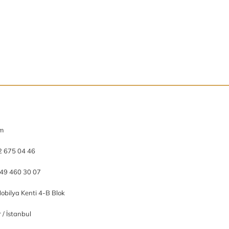
om
2 675 04 46
49 460 30 07
obilya Kenti 4-B Blok
/ İstanbul