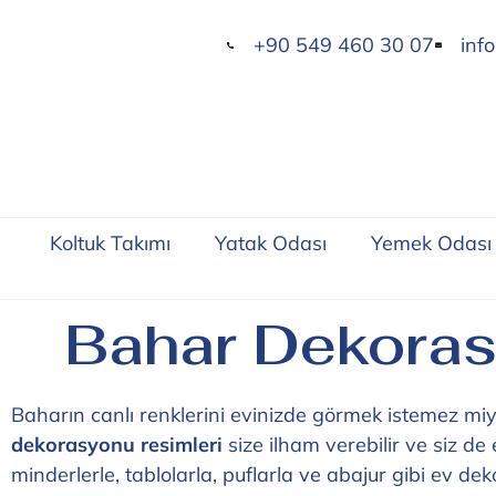
+90 549 460 30 07
inf
Koltuk Takımı
Yatak Odası
Yemek Odası
Bahar Dekoras
Baharın canlı renklerini evinizde görmek istemez mi
dekorasyonu resimleri
size ilham verebilir ve siz de e
minderlerle, tablolarla, puflarla ve abajur gibi ev de